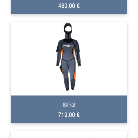
469,00 €
+
Baïkal
719,00 €