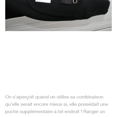
On s’aperçoit quand on utilise sa combinaison
qu’elle serait encore mieux si, elle possédait une
poche supplémentaire à tel endroit ! Ranger un