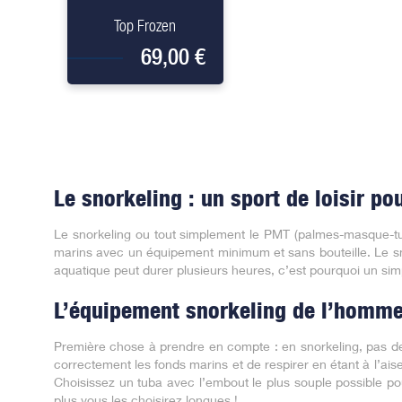
Top Frozen
69,00 €
Le snorkeling : un sport de loisir po
Le snorkeling ou tout simplement le PMT (palmes-masque-tuba
marins avec un équipement minimum et sans bouteille. Le sn
aquatique peut durer plusieurs heures, c’est pourquoi un sim
L’équipement snorkeling de l’homme
Première chose à prendre en compte : en snorkeling, pas de
correctement les fonds marins et de respirer en étant à l’ai
Choisissez un tuba avec l’embout le plus souple possible p
plus vous les choisirez longues !