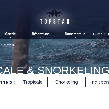
Matériel
Réparations
Notre marque
Bureau E
 snorkeling
CALE & SNORKELIN
mmes :
Tropicale
Snorkeling
Indispen