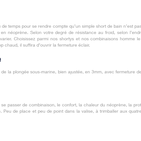
eu de temps pour se rendre compte qu’un simple short de bain n’est pas s
n néoprène. Selon votre degré de résistance au froid, selon l’endr
t varier. Choisissez parmi nos shortys et nos combinaisons homme l
 chaud, il suffira d’ouvrir la fermeture éclair.
e
de la plongée sous-marine, bien ajustée, en 3mm, avec fermeture d
 se passer de combinaison, le confort, la chaleur du néoprène, la prot
 Peu de place et peu de point dans la valise, à trimballer aux quatr