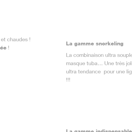
 et chaudes !
La gamme snorkeling
!
gée
La combinaison ultra soupl
masque tuba… Une très jol
ultra tendance pour une li
!!!
La gamme indispensable