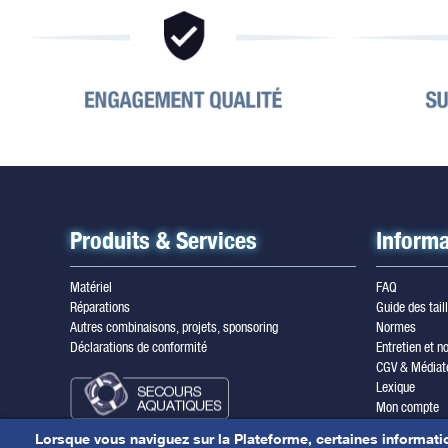
Produits & Services
Informa
Matériel
FAQ
Réparations
Guide des tail
Autres combinaisons, projets, sponsoring
Normes
Déclarations de conformité
Entretien et no
CGV & Médiat
Lexique
Mon compte
Inscription ne
Lorsque vous naviguez sur la Plateforme, certaines informati
Mentions léga