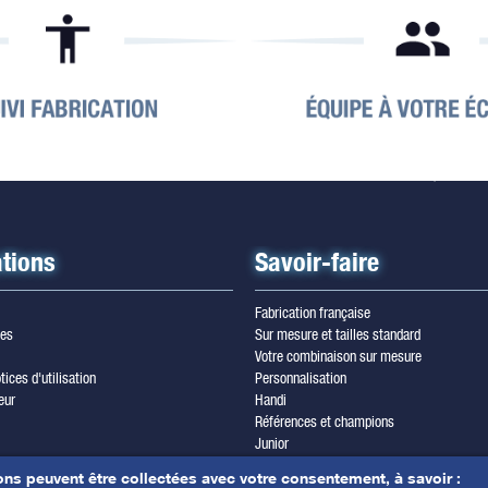
tions
Savoir-faire
Fabrication française
les
Sur mesure et tailles standard
Votre combinaison sur mesure
tices d'utilisation
Personnalisation
eur
Handi
Références et champions
Junior
wsletter
Trilam cordura
ons peuvent être collectées avec votre consentement, à savoir :
les & crédits photos
Yamamoto