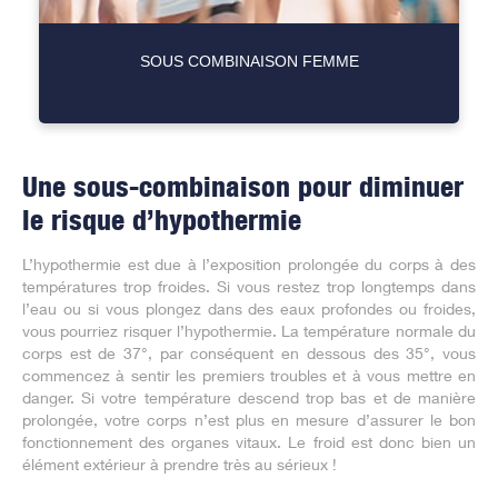
SOUS COMBINAISON FEMME
Une sous-combinaison pour diminuer
le risque d’hypothermie
L’hypothermie est due à l’exposition prolongée du corps à des
températures trop froides. Si vous restez trop longtemps dans
l’eau ou si vous plongez dans des eaux profondes ou froides,
vous pourriez risquer l’hypothermie. La température normale du
corps est de 37°, par conséquent en dessous des 35°, vous
commencez à sentir les premiers troubles et à vous mettre en
danger. Si votre température descend trop bas et de manière
prolongée, votre corps n’est plus en mesure d’assurer le bon
fonctionnement des organes vitaux. Le froid est donc bien un
élément extérieur à prendre très au sérieux !