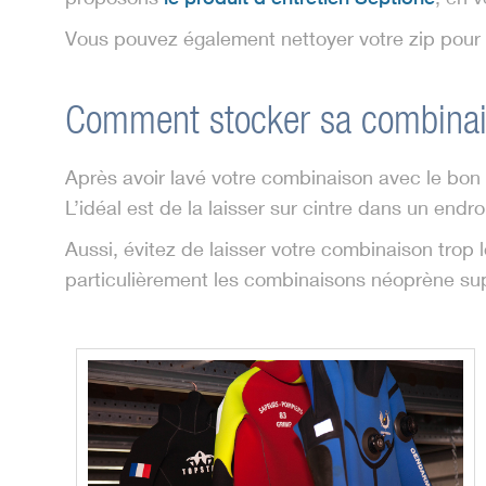
Vous pouvez également nettoyer votre zip pour év
Comment stocker sa combinai
Après avoir lavé votre combinaison avec le bon pr
L’idéal est de la laisser sur cintre dans un endro
Aussi, évitez de laisser votre combinaison trop 
particulièrement les combinaisons néoprène supp