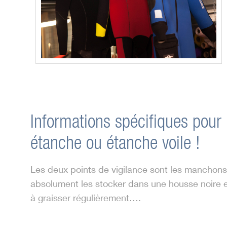
Informations spécifiques pour 
étanche ou étanche voile !
Les deux points de vigilance sont les manchons 
absolument les stocker dans une housse noire et
à graisser régulièrement….