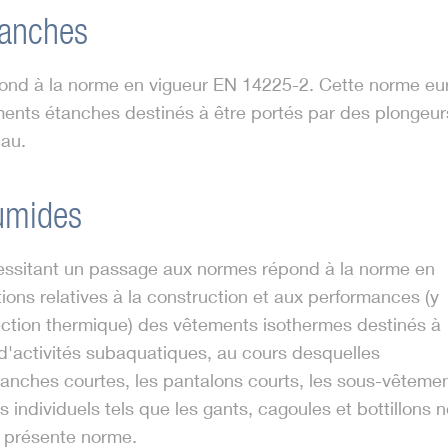
tanches
d à la norme en vigueur EN 14225-2. Cette norme europ
ents étanches destinés à être portés par des plongeurs
eau.
umides
ssitant un passage aux normes répond à la norme en
tions relatives à la construction et aux performances (y
otection thermique) des vêtements isothermes destinés à
 d'activités subaquatiques, au cours desquelles
à manches courtes, les pantalons courts, les sous-vêteme
 individuels tels que les gants, cagoules et bottillons 
a présente norme.