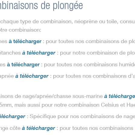
mbinaisons de plongée
chaque type de combinaison, néoprène ou toile, consult
otre combinaison:
ches
à télécharger
: pour toutes nos combinaisons de pl
-étanches
: pour notre combinaison de plo
à télécharger
des
à télécharger
: pour toutes nos combinaisons humid
/apnée
: pour toutes nos combinaisons d’
à télécharger
inaisons de nage/apnée/chasse sous-marine
à télécharge
5mm, mais aussi pour notre combinaison Celsius et Ha
: Spécifique pour nos combinaisons de nage
élécharger
onge côte
: pour toutes nos combinaisons 
à télécharger