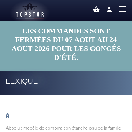
shopping_basket
person
LES COMMANDES SONT
FERMÉES DU 07 AOUT AU 24
AOUT 2026 POUR LES CONGÉS
D'ÉTÉ.
LEXIQUE
A
Absolu
: modèle de combinaison étanche issu de la famille