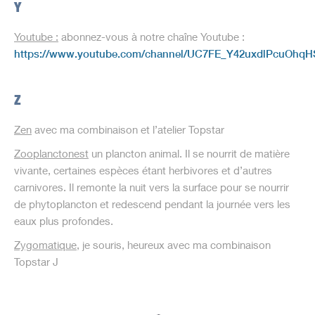
Y
Youtube
:
abonnez-vous à notre chaîne Youtube :
https://www.youtube.com/channel/UC7FE_Y42uxdlPcuOhq
Z
Zen
avec ma combinaison et l’atelier Topstar
Zooplancton
est
un plancton animal. Il se nourrit de matière
vivante, certaines espèces étant herbivores et d’autres
carnivores. Il remonte la nuit vers la surface pour se nourrir
de phytoplancton et redescend pendant la journée vers les
eaux plus profondes.
Zygomatique
, je souris, heureux avec ma combinaison
Topstar
J