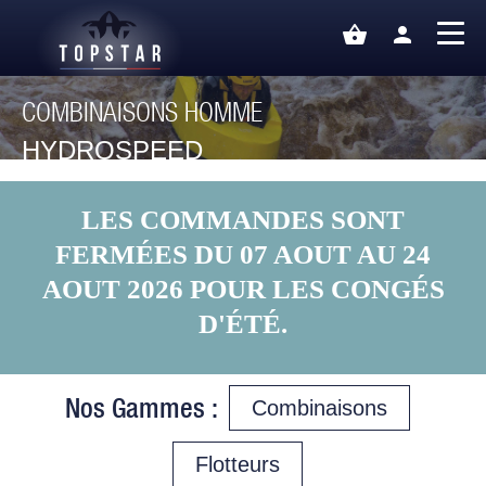
shopping_basket
person
COMBINAISONS HOMME
HYDROSPEED
LES COMMANDES SONT
FERMÉES DU 07 AOUT AU 24
AOUT 2026 POUR LES CONGÉS
D'ÉTÉ.
Nos Gammes :
Combinaisons
Flotteurs