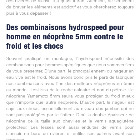
des rivières de classe II à quasi infran. Attention, ce sentiment
de braver les éléments est addictif et vous chercherez toujours
plus à vous dépasser !
Des combinaisons hydrospeed pour
homme en néoprène 5mm contre le
froid et les chocs
Souvent pratiqué en montagne, l’hydrospeed nécessite des
combinaisons pour hommes spécifiques que nous sommes fiers
de vous présenter. D’une part, le principal ennemi du nageur en
eau vive est le froid. Nous avons donc pris le parti de fabriquer
nos combinaisons avec l’un des meilleurs néoprènes en 5mm
au monde. Il est issu de la roche calcaire et non du pétrole : le
néoprène Yamamoto 5mm saura vous protéger du froid mieux
que n’importe quel autre néoprène. D’autre part, le nageur est
sujet aux chocs, essentiellement au niveau des jambes qui ne
sont pas protégées par le flotteur. D’où la double épaisseur de
néopréne de la taille aux chevilles et le vernis aquaglutène
protecteur. Les fesses sont aussi enduites de vernis pour
s’assoir en bord de rivières et enfiler ses palmes avant son
parcours.