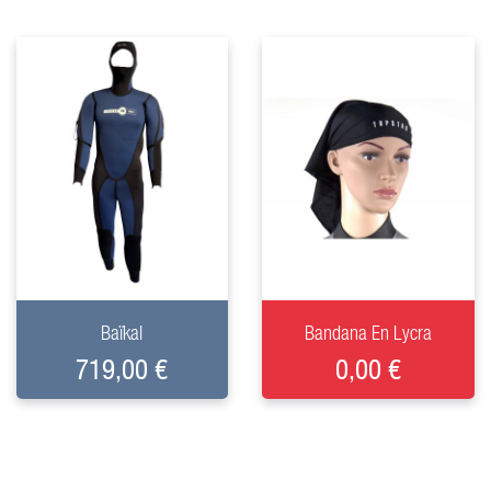
+
+
Baïkal
Bandana En Lycra
719,00 €
0,00 €