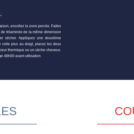
:
naison, encollez la zone percée. Faites
 de trilaminée de la même dimension
sser sécher. Appliquez une deuxième
 colle plus au doigt, placez les deux
capeur thermique ou un sèche-cheveux.
ge 48h00 avant utilisation.
LES
CO