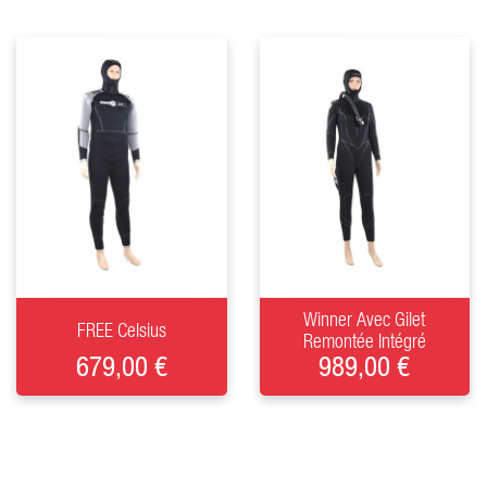
+
+
Winner Avec Gilet
FREE Celsius
Remontée Intégré
679,00 €
989,00 €