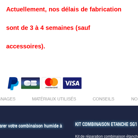
Actuellement, nos délais de fabrication
sont de 3 à 4 semaines (sauf
accessoires).
GNAGES
MATÉRIAUX UTILISÉS
CONSEILS
NO
KIT COMBINAISON ETANCHE SG1 : 
arer votre combinaison humide à
Kit de réparation combinaison étanch