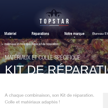
Matériel
Réparations
Notre marque
Bureau E
>
matériaux et colle spécifique kit de réparation
MATÉRIAUX ET COLLE SPÉCIFIQUE
KIT DE RÉPARAT
A chaque combinaison, son Kit de réparation.
Colle et matériaux adaptés !