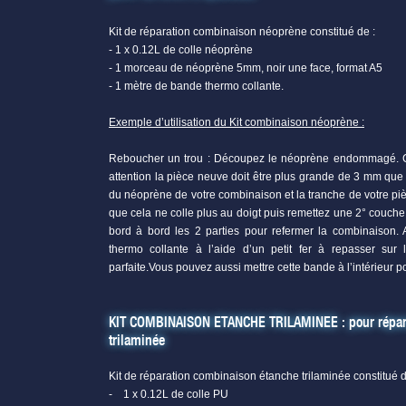
Kit de réparation combinaison néoprène constitué de :
- 1 x 0.12L de colle néoprène
- 1 morceau de néoprène 5mm, noir une face, format A5
- 1 mètre de bande thermo collante.
Exemple d’utilisation du Kit combinaison néoprène :
Reboucher un trou : Découpez le néoprène endommagé. 
attention la pièce neuve doit être plus grande de 3 mm que 
du néoprène de votre combinaison et la tranche de votre p
que cela ne colle plus au doigt puis remettez une 2° couche
bord à bord les 2 parties pour refermer la combinaison. 
thermo collante à l’aide d’un petit fer à repasser sur l
parfaite.Vous pouvez aussi mettre cette bande à l’intérieur po
KIT COMBINAISON ETANCHE TRILAMINEE : pour répare
trilaminée
Kit de réparation combinaison étanche trilaminée constitué d
- 1 x 0.12L de colle PU