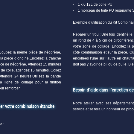
- 1 x 0.12L de colle PU
- 1 morceau de toile PU respirante 
Exemple d’utilisation du Kit Combina
Réparer un trou : Une fois identifié l
un rond de 4 à 5 cm de circonféren
votre zone de collage. Encollez la 
Coupez la même pièce de néoprène,
côté combinaison et sur la pièce. Qu
la pièce d’origine.Encollez la tranche
encollées l’une sur l’autre en chauf
ièce de néoprène. Attendez 15 minutes
doit pas y avoir de pli ou de bulle. B
 de colle, attendez 15 minutes. Collez
Attendre 24 heures.Utilisez la bande
a ligne de collage pour la finition
ur renforcer.
Besoin d’aide dans l’entretien d
Notre atelier avec ses département
r votre combinaison étanche
service et se fera un honneur de proc
e :