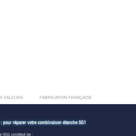
S VALEURS
FABRICATION FRANÇAISE
pour réparer votre combinaison étanche SG1
e SG1 constitué de :