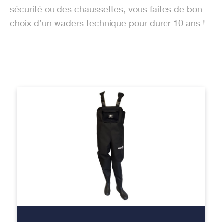
sécurité ou des chaussettes, vous faites de bon
choix d’un waders technique pour durer 10 ans !
+