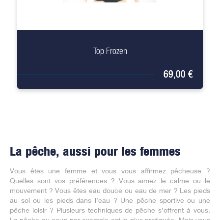
+
Top Frozen
69,00 €
La pêche, aussi pour les femmes
Vous êtes une femme et vous vous affirmez pêcheuse ?
Quelles sont vos préférences ? Vous aimez le calme ou le
mouvement ? Vous êtes eau douce ou eau de mer ? Les pieds
au sol ou les pieds dans l’eau ? Une pêche sportive ou une
pêche loisir ? Plusieurs techniques de pêche s’offrent à vous.
La pêche au coup par exemple est la plus pratiquée. Mais vous