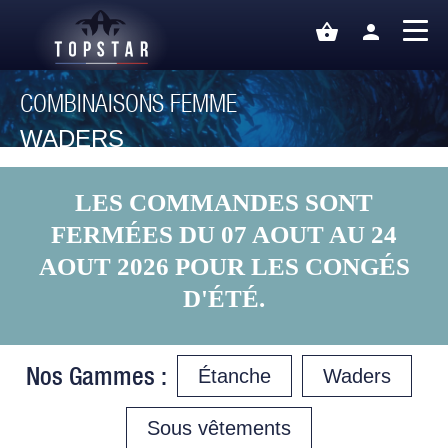
shopping_basket
person
COMBINAISONS FEMME
WADERS
LES COMMANDES SONT
FERMÉES DU 07 AOUT AU 24
AOUT 2026 POUR LES CONGÉS
D'ÉTÉ.
Nos Gammes :
Étanche
Waders
Sous vêtements