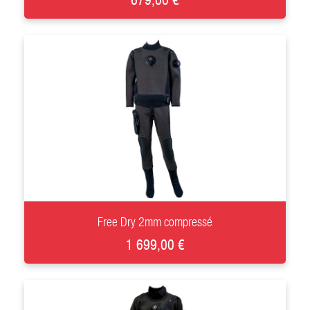
+
Free Dry 2mm compressé
1 699,00 €