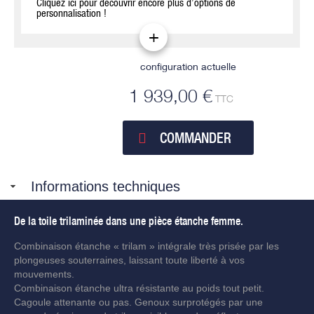
Cliquez ici pour découvrir encore plus d’options de
personnalisation !
configuration actuelle
1 939,00 €
TTC
COMMANDER
Informations techniques
De la toile trilaminée dans une pièce étanche femme.
Combinaison étanche « trilam » intégrale très prisée par les
plongeuses souterraines, laissant toute liberté à vos
mouvements.
Combinaison étanche ultra résistante au poids tout petit.
Cagoule attenante ou pas. Genoux surprotégés par une