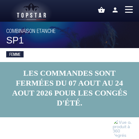
shopping_basket
person
COMBINAISON ETANCHE
SP1
FEMME
LES COMMANDES SONT
FERMÉES DU 07 AOUT AU 24
AOUT 2026 POUR LES CONGÉS
D'ÉTÉ.
Vue du
produit à
360
degrés