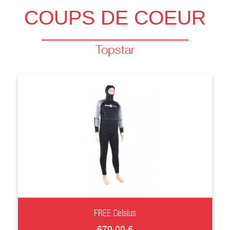
COUPS DE COEUR
Topstar
+
FREE Celsius
679,00 €