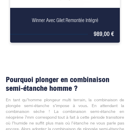
+
Winner Avec Gilet Remontée Intégré
989,00 €
Pourquoi plonger en combinaison
semi-étanche homme ?
En tant qu’homme plongeur multi terrain, la combinaison de
plongée semi-étanche s’impose à vous. En attendant la
combinaison sèche ! La combinaison semi-étanche en
néoprène 7mm correspond tout à fait à cette période transitoire
où l’humide ne suffit plus mais où l’étanche ne vous parle pas
encore. Alors adoptez la combinaison de plongée semi-étanche