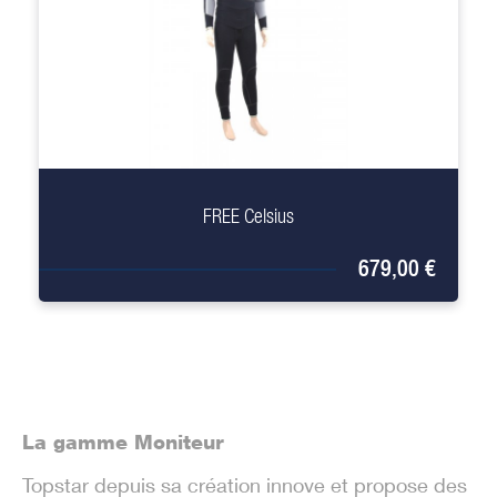
+
FREE Celsius
679,00 €
La gamme Moniteur
Topstar depuis sa création innove et propose des