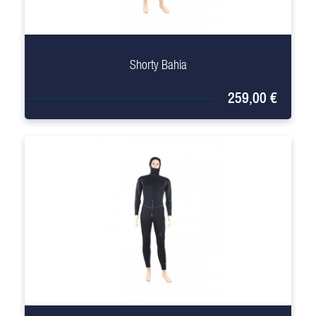
+
Shorty Bahia
259,00 €
+