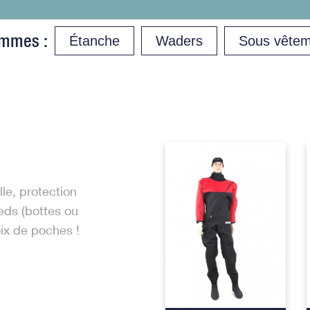
mmes :
Étanche
Waders
Sous vêtem
le, protection
ieds (bottes ou
ix de poches !
+