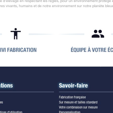
che d’élevage en respectant les règles, pour un environnement protégé
tres vivants, humains et de notre environnement sur notre planète bleu
tions
Savoir-faire
Fabrication française
les
Sur mesure et tailles standard
Votre combinaison sur mesure
tices d'utilisation
Personnalisation