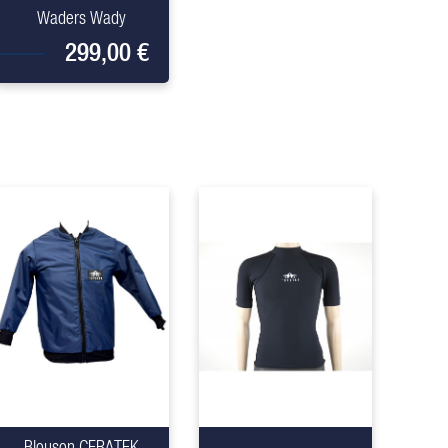
Waders Wady
299,00 €
+
+
Blouson CERATEK