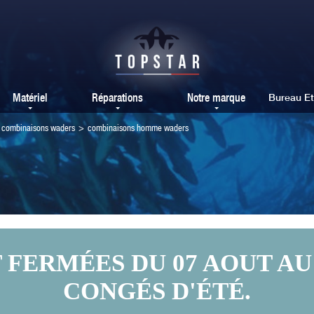
Matériel
Réparations
Notre marque
Bureau E
combinaisons waders
>
combinaisons homme waders
ERMÉES DU 07 AOUT AU 
CONGÉS D'ÉTÉ.