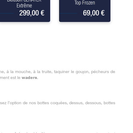
Top Frozen
Extrême
299,00 €
69,00 €
he, à la mouche, à la truite, taquiner le goujon, pécheurs de
ement est le
waders
.
ssez l’option de nos bottes coquées, dessus, dessous, bottes