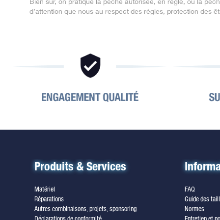
Bien sûr, on pratique la pêche autorisée, en règle, ou la pê
d’attention que nous au respect des règles, protection des ê
Produits & Services
Informa
Matériel
FAQ
Réparations
Guide des tail
Autres combinaisons, projets, sponsoring
Normes
Déclarations de conformité
Entretien et no