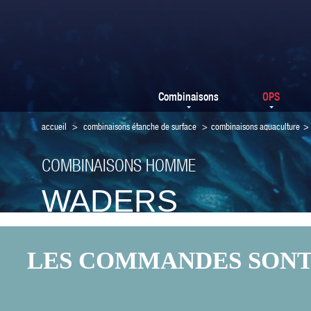
Combinaisons
OPS
accueil
>
combinaisons étanche de surface
>
combinaisons aquaculture
>
COMBINAISONS HOMME
WADERS
LES COMMANDES SONT F