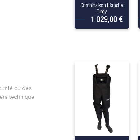
Combinaison Etanche
Ondy
1 029,00 €
curité ou des
ders technique
+