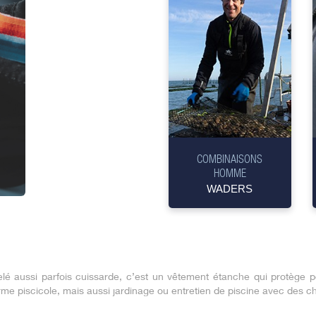
COMBINAISONS
HOMME
WADERS
 aussi parfois cuissarde, c’est un vêtement étanche qui protège pou
erme piscicole, mais aussi jardinage ou entretien de piscine avec des c