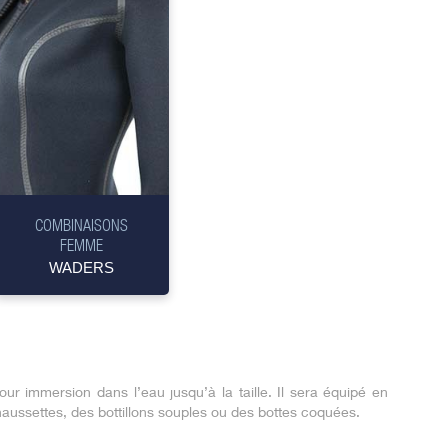
COMBINAISONS
FEMME
WADERS
r immersion dans l’eau jusqu’à la taille.
Il sera équipé en
haussettes, des bottillons souples ou des bottes coquées.