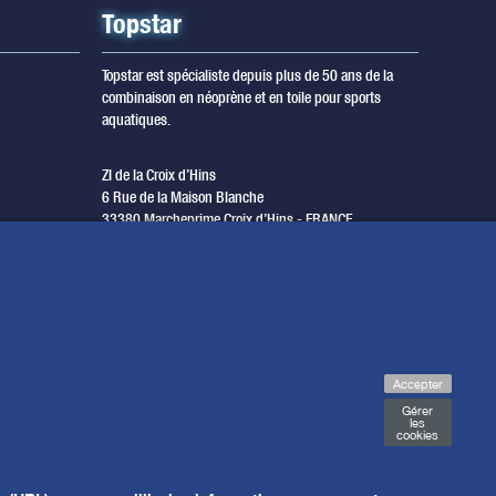
Topstar
Topstar est spécialiste depuis plus de 50 ans de la
combinaison en néoprène et en toile pour sports
aquatiques.
ZI de la Croix d’Hins
6 Rue de la Maison Blanche
33380 Marcheprime Croix d’Hins - FRANCE
T. +33 (0) 5 56 68 08 80
F. +33 (0) 5 56 68 00 79
questions@topstar.fr
Accepter
Gérer
les
cookies