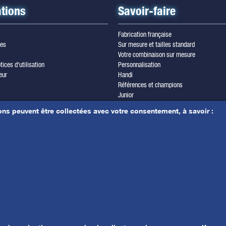
tions
Savoir-faire
Fabrication française
les
Sur mesure et tailles standard
Votre combinaison sur mesure
tices d'utilisation
Personnalisation
eur
Handi
Références et champions
Junior
wsletter
Trilam cordura
ons peuvent être collectées avec votre consentement, à savoir :
les & crédits photos
Yamamoto
r