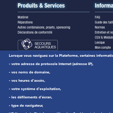
Produits & Services
Informa
Matériel
FAQ
Réparations
Guide des tail
Autres combinaisons, projets, sponsoring
Normes
Déclarations de conformité
Entretien et no
CGV & Médiat
Lexique
Mon compte
Inscription ne
Lorsque vous naviguez sur la Plateforme, certaines informati
Mentions léga
Nous contacte
- votre adresse de protocole Internet (adresse IP),
Actualités
- vos noms de domaine,
- vos heures d’accès,
- votre système d’exploitation,
- les défilements d’écran,
- type de navigateur,