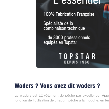
100% Fabrication Française
Spécialiste de la
combinaison technique
+ de 3000 professionnels
équipés en Topstar
Waders ? Vous avez dit waders ?
Le waders est LE vêtement de pêche par excellence. Appelé
fonction de l’utilisation de chacun, pêche à la mouche, en f