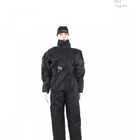
360
degrés