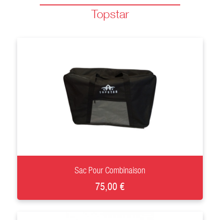
Topstar
+
Sac Pour Combinaison
75,00 €