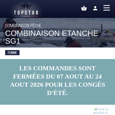
shopping_basket
person
COMBINAISON PÊCHE
COMBINAISON ETANCHE
SG1
FEMME
LES COMMANDES SONT
FERMÉES DU 07 AOUT AU 24
AOUT 2026 POUR LES CONGÉS
D'ÉTÉ.
Vue du
produit à