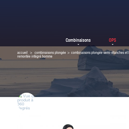
Combinaisons
OPS
accueil
>
combinaisons plongée
>
combinaisons plongée semi-étanches et
remontée intégré homme
Vue du
produit à
360
degrés