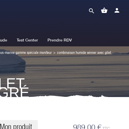
shopping_basket
person
search
tude
Test Center
Prendre RDV
us-marine gamme spéciale moniteur
>
combinaison humide winner avec gilet
LET
ÉGRÉ
Mon produit
989,00 €
TTC