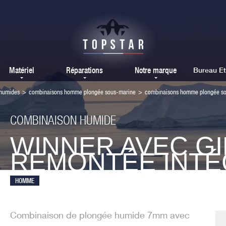
Matériel
Réparations
Notre marque
Bureau E
 humides
>
combinaisons homme plongée sous-marine
>
combinaisons homme plongée so
COMBINAISON HUMIDE
WINNER AVEC GI
REMONTÉE INT
HOMME
Combinaison de plongée humide 7mm avec