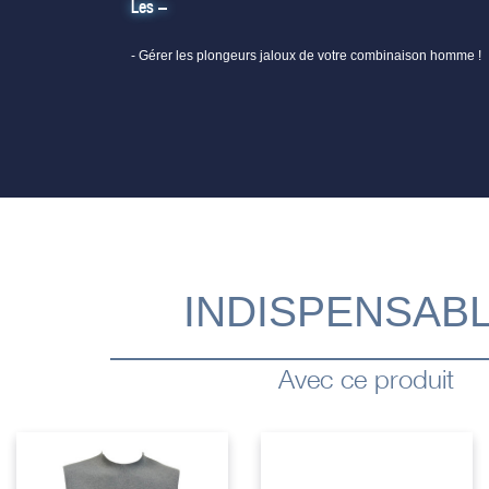
Les –
- Gérer les plongeurs jaloux de votre combinaison homme !
INDISPENSAB
Avec ce produit