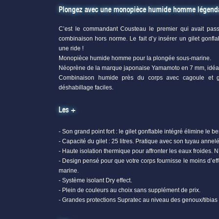
Plongez avec une monopièce humide homme légenda
C’est le commandant Cousteau le premier qui avait pas
combinaison hors norme. Le fait d’y insérer un gilet gonfla
une ride !
Monopièce humide homme pour la plongée sous-marine.
Néoprène de la marque japonaise Yamamoto en 7 mm, idéal 
Combinaison humide près du corps avec cagoule et gile
déshabillage faciles.
Les +
- Son grand point fort : le gilet gonflable intégré élimine le b
- Capacité du gilet : 25 litres. Pratique avec son tuyau annelé
- Haute isolation thermique pour affronter les eaux froides. N
- Design pensé pour que votre corps fournisse le moins d’ef
marine.
- Système isolant Dry effect.
- Plein de couleurs au choix sans supplément de prix.
- Grandes protections Supratec au niveau des genoux/tibias