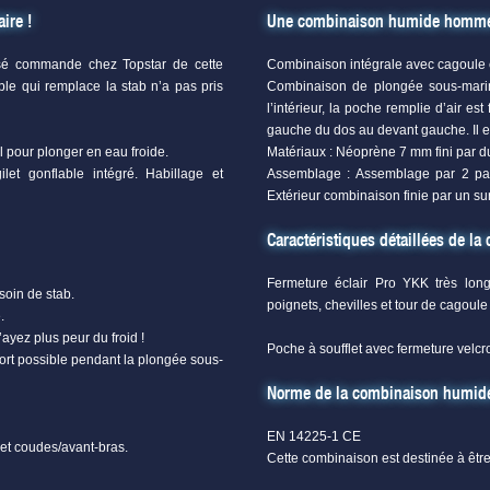
ire !
Une combinaison humide homme 
sé commande chez Topstar de cette
Combinaison intégrale avec cagoul
ble qui remplace la stab n’a pas pris
Combinaison de plongée sous-marine
l’intérieur, la poche remplie d’air e
gauche du dos au devant gauche. Il es
pour plonger en eau froide.
Matériaux : Néoprène 7 mm fini par du 
t gonflable intégré. Habillage et
Assemblage : Assemblage par 2 pass
Extérieur combinaison finie par un su
Caractéristiques détaillées de 
Fermeture éclair Pro YKK très lon
esoin de stab.
poignets, chevilles et tour de cagou
.
’ayez plus peur du froid !
Poche à soufflet avec fermeture velcro
fort possible pendant la plongée sous-
Norme de la combinaison humi
EN 14225-1 CE
 et coudes/avant-bras.
Cette combinaison est destinée à être