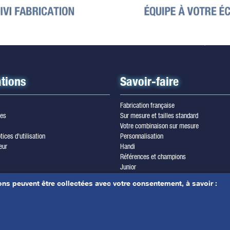
tions
Savoir-faire
Fabrication française
les
Sur mesure et tailles standard
Votre combinaison sur mesure
tices d'utilisation
Personnalisation
eur
Handi
Références et champions
Junior
wsletter
Trilam cordura
ons peuvent être collectées avec votre consentement, à savoir :
les & crédits photos
Yamamoto
r