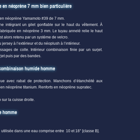
en néoprène 7 mm bien particulière
e en néoprène Yamamoto #39 de 7 mm.
 intégrant un gilet gonflable sur le haut du vêtement. À
st fabriquée en néoprène 3 mm. Le tuyau annelé relie le haut
t alors retenu par un système de velcro.
jersey à l’extérieur et du néoplush à l’intérieur.
ages de colle. Intérieur combinaison finie par un surjet.
rjet puis par des bandes.
la combinaison humide homme
gue avec rabat de protection. Manchons d’étanchéité aux
le en néoprène titanium. Renforts en néoprène supratec.
 sur la cuisse droite.
de homme
 utilisée dans une eau comprise entre 10 et 18° [classe B].