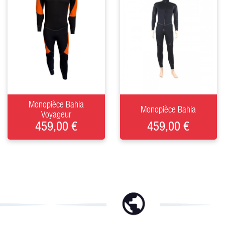
+
+
Monopièce Bahia
Monopièce Bahia
Voyageur
459,00 €
459,00 €