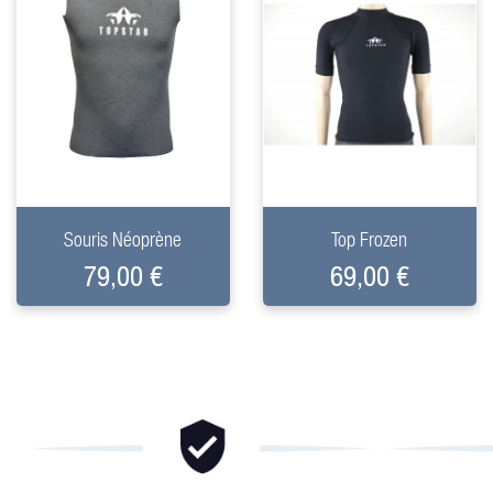
+
+
Souris Néoprène
Top Frozen
79,00 €
69,00 €