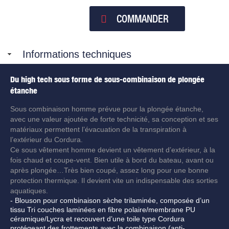
COMMANDER
Informations techniques
Du high tech sous forme de sous-combinaison de plongée
étanche
Sous combinaison homme prévue pour la plongée étanche,
avec une valeur ajoutée de forte technicité, sa conception et ses
matériaux permettent l’évacuation de la transpiration à
l’extérieur du Cordura.
Ce sous vêtement homme devient un vêtement d’extérieur, à la
fois chaud et coupe-vent. Bien utile à bord du bateau, avant ou
après plongée…Très bien coupé, assez long pour une bonne
protection thermique. Il devient vite un indispensable des sorties
aquatiques.
- Blouson pour combinaison sèche trilaminée, composée d’un
tissu Tri couches laminées en fibre polaire/membrane PU
céramique
/Lycra et recouvert d’une toile type Cordura
protégeant des frottements avec la combinaison (anti-