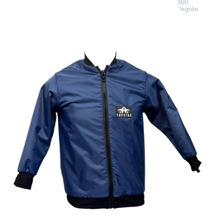
360
degrés