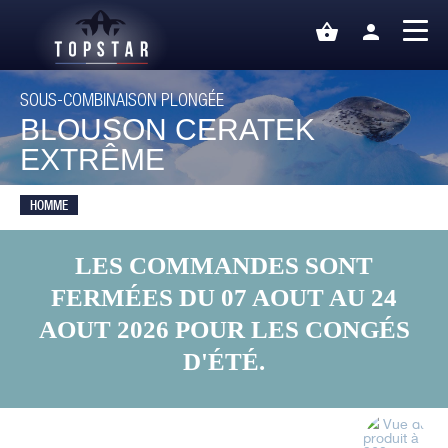
shopping_basket
person
SOUS-COMBINAISON PLONGÉE
BLOUSON CERATEK
EXTRÊME
HOMME
LES COMMANDES SONT
FERMÉES DU 07 AOUT AU 24
AOUT 2026 POUR LES CONGÉS
D'ÉTÉ.
Vue du
produit à