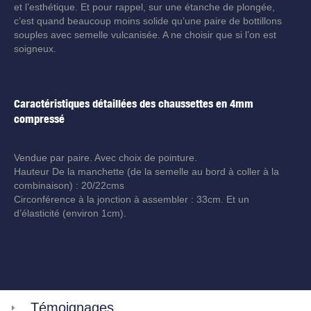
et l’esthétique. Et pour rappel, sur une étanche de plongée,
c’est quand beaucoup moins solide qu’une paire de bottillons
souples avec semelle vulcanisée. A ne choisir que si l’on est
soigneux.
Caractéristiques détaillées des chaussettes en 4mm
compressé
Vendue par paire. Avec choix de pointure.
Hauteur De la manchette (de la semelle au bord à coller à la
combinaison) : 20/22cms
Circonférence à la jonction à assembler : 33cm. Et un
d’élasticité (environ 1cm).
Témoignages