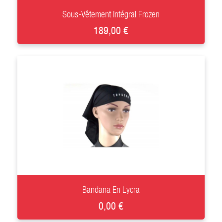
Sous-Vêtement Intégral Frozen
189,00 €
+
Bandana En Lycra
0,00 €