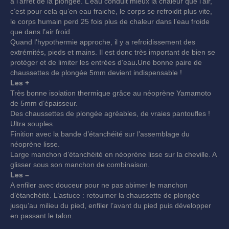
à l’arrêt de la plongée. L’eau conduit mieux la chaleur que l’air,
c’est pour cela qu’en eau fraiche, le corps se refroidit plus vite,
le corps humain perd 25 fois plus de chaleur dans l’eau froide
que dans l’air froid.
Quand l'hypothermie approche, il y a refroidissement des
extrémités, pieds et mains. Il est donc très important de bien se
protéger et de limiter les entrées d’eau
.
Une bonne paire de
chaussettes de plongée 5mm devient indispensable !
Les +
Très bonne isolation thermique grâce au néoprène Yamamoto
de 5mm d’épaisseur.
Des chaussettes de plongée agréables, de vraies pantoufles !
Ultra souples.
Finition avec la bande d’étanchéité sur l’assemblage du
néoprène lisse.
Large manchon d’étanchéité en néoprène lisse sur la cheville. A
glisser sous son manchon de combinaison.
Les –
A enfiler avec douceur pour ne pas abimer le manchon
d’étanchéité. L’astuce : retourner la chaussette de plongée
jusqu’au milieu du pied, enfiler l’avant du pied puis développer
en passant le talon.