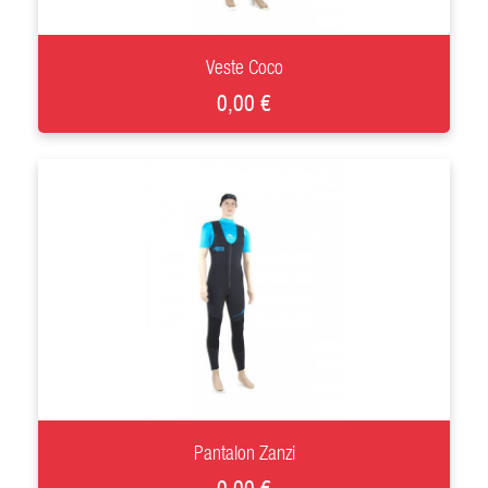
+
Veste Coco
0,00 €
+
Pantalon Zanzi
0,00 €