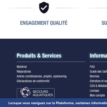
Produits & Services
Informa
Matériel
FAQ
Réparations
Guide des tail
Autres combinaisons, projets, sponsoring
Normes
Déclarations de conformité
Entretien et no
CGV & Médiat
Lexique
Mon compte
Inscription ne
Lorsque vous naviguez sur la Plateforme, certaines informati
Mentions léga