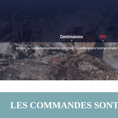
Combinaisons
OPS
accueil
>
combinaisons homme canyoning
>
combinaisons homme canyoni
LES COMMANDES SONT F