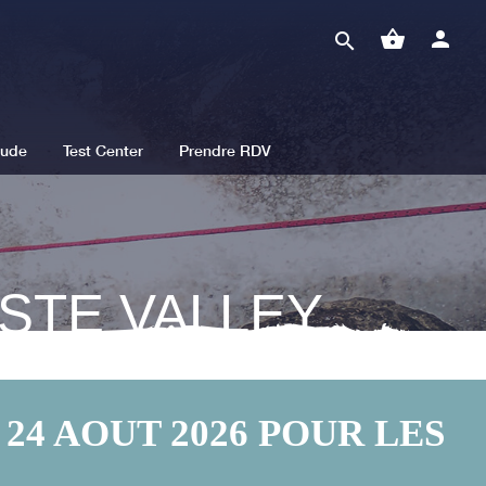
shopping_basket
person
search
tude
Test Center
Prendre RDV
STE VALLEY
24 AOUT 2026 POUR LES