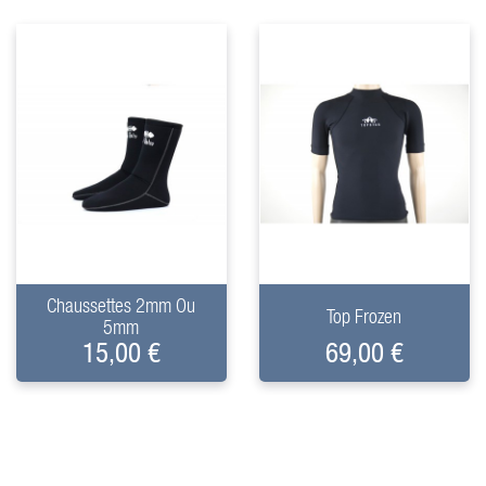
+
+
Chaussettes 2mm Ou
Top Frozen
5mm
15,00 €
69,00 €