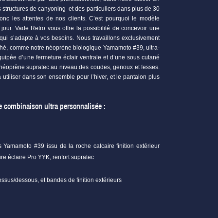
s structures de canyoning
et des particuliers dans plus de 30
onc les attentes de nos clients. C’est pourquoi le modèle
 jour. Vade Retro vous offre la possibilité de concevoir une
qui s’adapte à vos besoins. Nous travaillons exclusivement
ché, comme notre néoprène biologique Yamamoto #39, ultra-
équipée d’une fermeture éclair ventrale et d’une sous cutané
 néoprène supratec au niveau des coudes, genoux et fesses.
à utiliser dans son ensemble pour l’hiver, et le pantalon plus
re combinaison ultra personnalisée :
Yamamoto #39 issu de la roche calcaire finition extérieur
re éclaire Pro YYK, renfort supratec
essus/dessous, et bandes de finition extérieurs