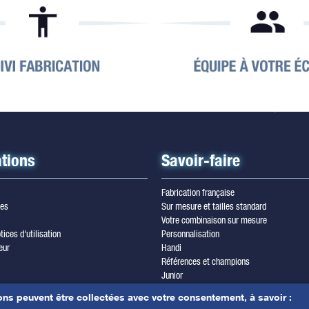
tions
Savoir-faire
Fabrication française
les
Sur mesure et tailles standard
Votre combinaison sur mesure
tices d'utilisation
Personnalisation
eur
Handi
Références et champions
Junior
wsletter
Trilam cordura
ons peuvent être collectées avec votre consentement, à savoir :
les & crédits photos
Yamamoto