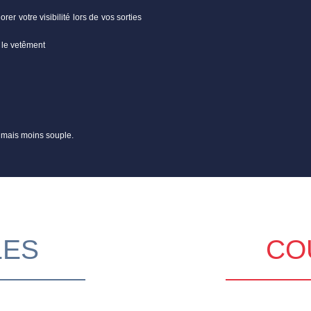
rer votre visibilité lors de vos sorties
t le vetêment
 mais moins souple.
LES
CO