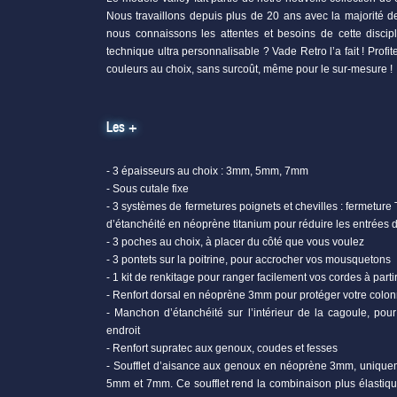
Nous travaillons depuis plus de 20 ans avec la majorité d
nous connaissons les attentes et besoins de cette discip
technique ultra personnalisable ? Vade Retro l’a fait ! Profi
couleurs au choix, sans surcoût, même pour le sur-mesure !
Les +
- 3 épaisseurs au choix : 3mm, 5mm, 7mm
- Sous cutale fixe
- 3 systèmes de fermetures poignets et chevilles : fermeture T
d’étanchéité en néoprène titanium pour réduire les entrées d
- 3 poches au choix, à placer du côté que vous voulez
- 3 pontets sur la poitrine, pour accrocher vos mousquetons
- 1 kit de renkitage pour ranger facilement vos cordes à parti
- Renfort dorsal en néoprène 3mm pour protéger votre colonn
- Manchon d’étanchéité sur l’intérieur de la cagoule, pour 
endroit
- Renfort supratec aux genoux, coudes et fesses
- Soufflet d’aisance aux genoux en néoprène 3mm, uniquem
5mm et 7mm. Ce soufflet rend la combinaison plus élastiq