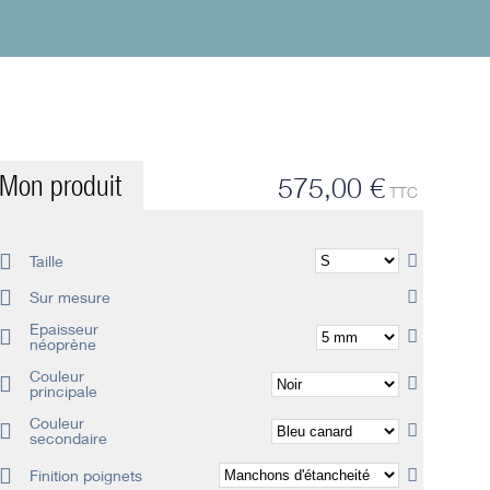
Mon produit
575,00 €
TTC
Taille
Sur mesure
Epaisseur
néoprène
Couleur
principale
Couleur
secondaire
Finition poignets