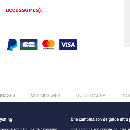
accessoires).
GNAGES
MES MESURES
GUIDE D'ACHAT
NO
yoning !
Une combinaison de guide ultra 
e combinaison de guide de caynoning !
Une combinaison conçue pour les pro