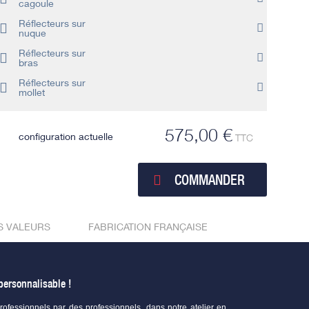
cagoule
Réflecteurs sur
nuque
Réflecteurs sur
bras
Réflecteurs sur
mollet
575,00 €
configuration actuelle
TTC
COMMANDER
S VALEURS
FABRICATION FRANÇAISE
personnalisable !
fessionnels par des professionnels, dans notre atelier en