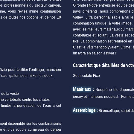
es professionnels du secteur canyon,
Gironde ! Notre entreprise équipe de
line. Vous rêviez d’une combinaison
pays différents, nous comprenons d
tez de toutes nos options, et de nos 10
Valley
ultra personnalisable a vu le
combinaison unique, à votre image, 
avec les meilleurs matériaux du mar
confortable et isolant. La veste est 
fixe. La combinaison est renforcé en
C’est le vêtement polyvalent ultime, 
un lycra en saison estival !
Caractéristique détaillées de vot
izip pour faciliter l’enfilage, manchon
’eau, gallon pour mixer les deux.
Sous cutale Fixe
Matériaux :
Néoprène bio Japonais 
r de la veste
jersey et intérieure néoplush, Fermetu
e vertébrale contre les chutes
limiter la pénétration de l’eau à cet
Assemblage :
Bi encollage, surjet d
ent disponible sur les combinaisons
ue et plus souple au niveau du genou