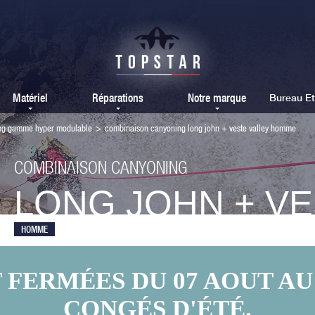
Matériel
Réparations
Notre marque
Bureau E
ng gamme hyper modulable
>
combinaison canyoning long john + veste valley homme
COMBINAISON CANYONING
LONG JOHN + VE
HOMME
ERMÉES DU 07 AOUT AU 
CONGÉS D'ÉTÉ.