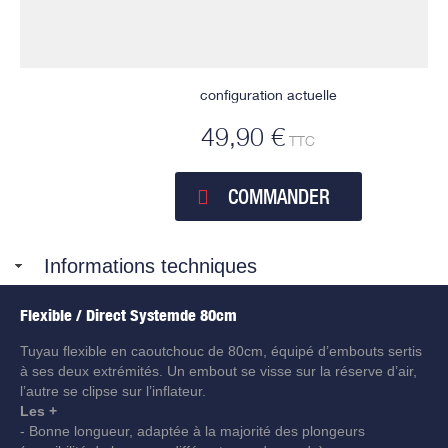
configuration actuelle
49,90 €
TTC
COMMANDER
Informations techniques
Flexible / Direct Systemde 80cm
Tuyau flexible en caoutchouc de 80cm, équipé d’embouts sertis
à ses deux extrémités. Un embout se visse sur la réserve d’air,
l’autre se clipse sur l’inflateur.
Les +
- Bonne longueur, adaptée à la majorité des plongeurs