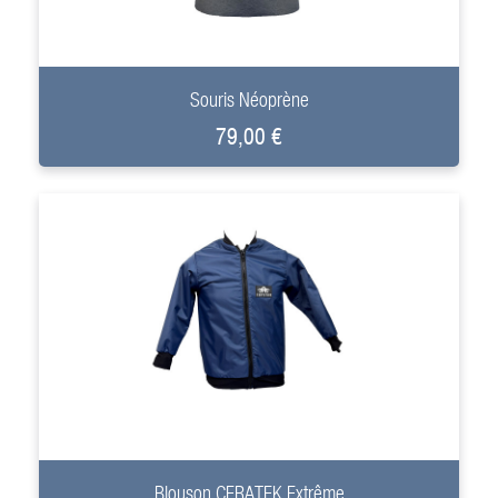
+
Souris Néoprène
79,00 €
+
Blouson CERATEK Extrême