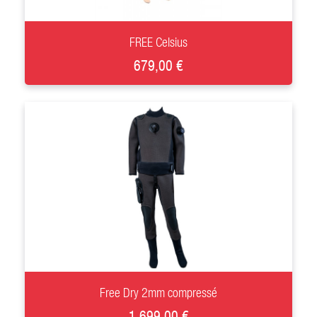
+
FREE Celsius
679,00 €
+
Free Dry 2mm compressé
1 699,00 €