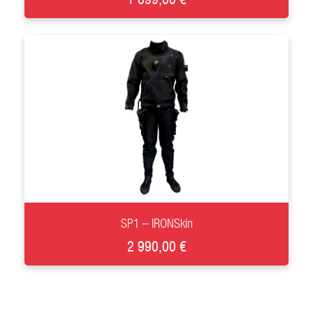
+
SP1 – IRONSkin
2 990,00 €