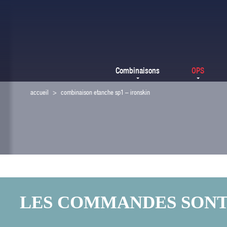
Combinaisons
OPS
accueil
>
combinaison etanche sp1 – ironskin
LES COMMANDES SONT F