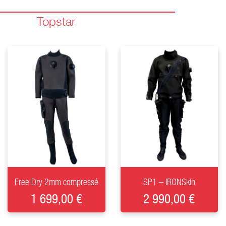
Topstar
+
+
Free Dry 2mm compressé
SP1 – IRONSkin
1 699,00 €
2 990,00 €