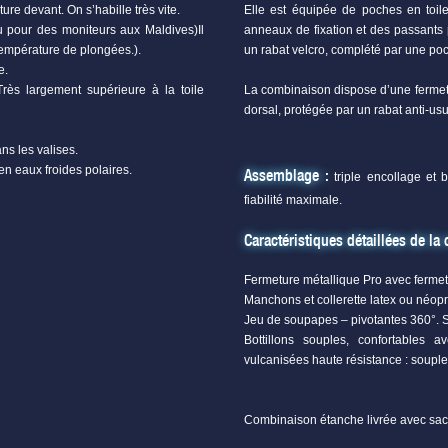
ure devant. On s’habille très vite.
Elle est équipée de poches en toile 
u pour des moniteurs aux Maldives)Il
anneaux de fixation et des passants 
température de plongées.).
un rabat velcro, complété par une po
e.
Très largement supérieure à la toile
La combinaison dispose d’une fermetu
dorsal, protégée par un rabat anti-usu
ns les valises.
 eaux froides polaires.
Assemblage :
triple encollage et 
fiabilité maximale.
Caractéristiques détaillées de 
Fermeture métallique Pro avec fermetu
Manchons et collerette latex ou néop
Jeu de soupapes – pivotantes 360°. S
Bottillons souples, confortables
vulcanisées haute résistance : soupl
Combinaison étanche livrée avec sac 