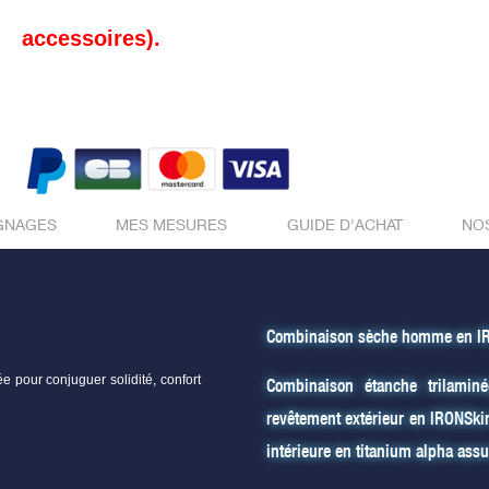
accessoires).
GNAGES
MES MESURES
GUIDE D'ACHAT
NO
Combinaison sèche homme en I
 pour conjuguer solidité, confort
Combinaison étanche trilamin
revêtement extérieur en IRONSk
intérieure en titanium alpha ass