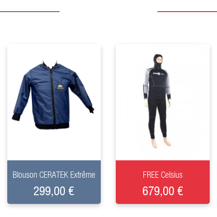
+
+
Blouson CERATEK Extrême
FREE Celsius
299,00 €
679,00 €