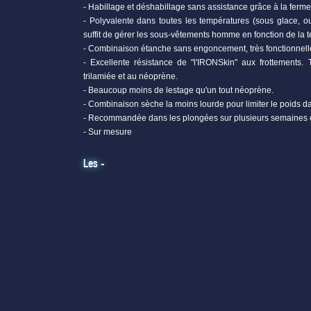
- Habillage et déshabillage sans assistance grâce à la fermet
- Polyvalente dans toutes les températures (sous glace, o
suffit de gérer les sous-vêtements homme en fonction de la 
- Combinaison étanche sans engoncement, très fonctionnell
- Excellente résistance de "l'IRONSkin" aux frottements. 
trilamiée et au néoprène.
- Beaucoup moins de lestage qu'un tout néoprène.
- Combinaison sèche la moins lourde pour limiter le poids da
- Recommandée dans les plongées sur plusieurs semaines en
- Sur mesure
Les -