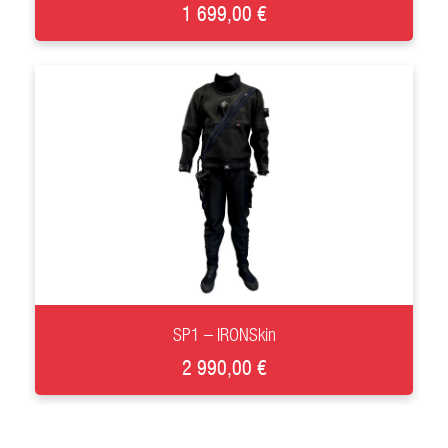
1 699,00 €
+
SP1 – IRONSkin
2 990,00 €