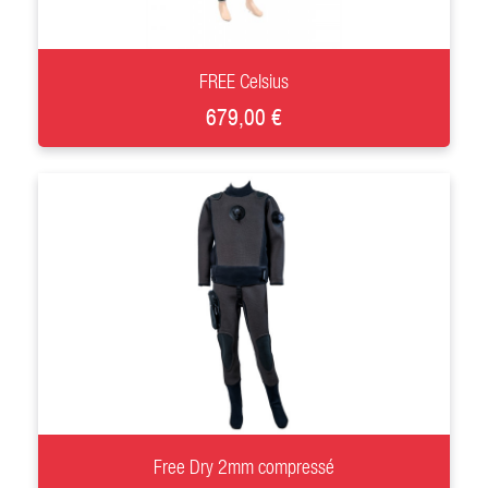
+
FREE Celsius
679,00 €
+
Free Dry 2mm compressé