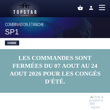
shopping_basket
person
COMBINAISON ETANCHE
SP1
HOMME
LES COMMANDES SONT
FERMÉES DU 07 AOUT AU 24
AOUT 2026 POUR LES CONGÉS
D'ÉTÉ.
Vue du
produit à
360
degrés