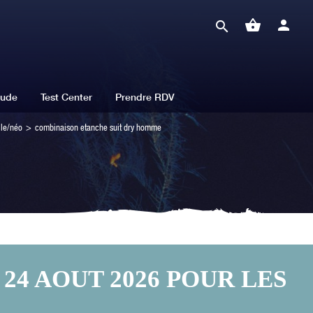
shopping_basket
person
search
tude
Test Center
Prendre RDV
le/néo
>
combinaison etanche suit dry homme
24 AOUT 2026 POUR LES