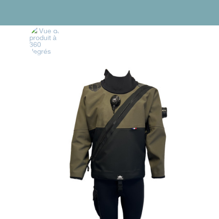
Vue du
produit à
360
degrés