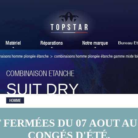
Matériel
Réparations
Notre marque
Bureau E
naisons homme plongée étanche
>
combinaisons homme plongée étanche gamme mixte toi
COMBINAISON ETANCHE
SUIT DRY
HOMME
ERMÉES DU 07 AOUT AU 
CONGÉS D'ÉTÉ.