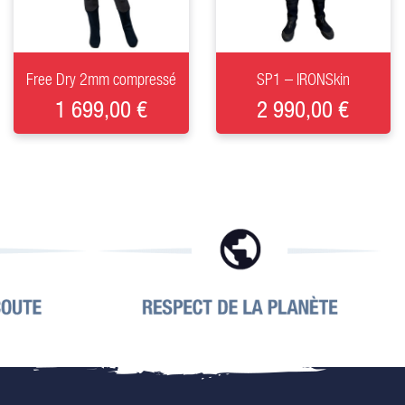
+
+
Free Dry 2mm compressé
SP1 – IRONSkin
1 699,00 €
2 990,00 €