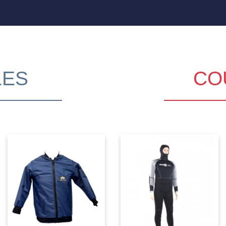
LES
CO