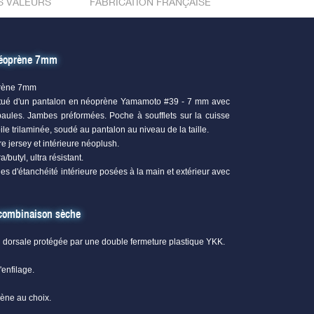
S VALEURS
FABRICATION FRANÇAISE
néoprène 7mm
rène 7mm
tué d'un pantalon en néoprène Yamamoto #39 - 7 mm avec
paules. Jambes préformées. Poche à soufflets sur la cuisse
ile trilaminée, soudé au pantalon au niveau de la taille.
re jersey et intérieure néoplush.
butyl, ultra résistant.
es d'étanchéité intérieure posées à la main et extérieur avec
a combinaison sèche
u dorsale protégée par une double fermeture plastique YKK.
'enfilage.
rène au choix.