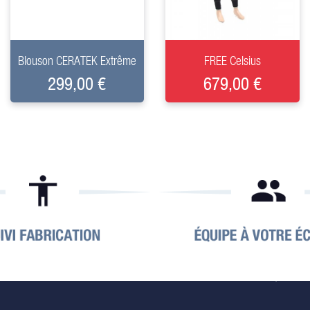
+
+
Blouson CERATEK Extrême
FREE Celsius
299,00 €
679,00 €