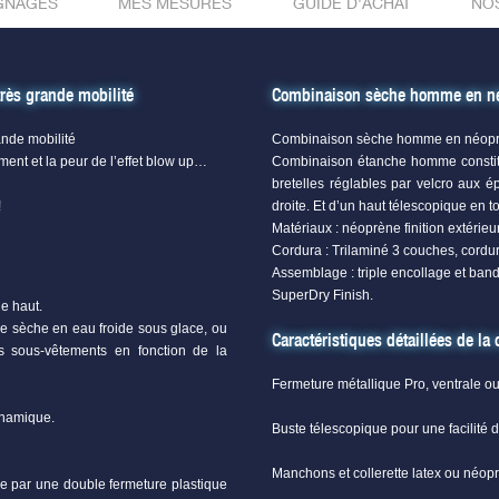
GNAGES
MES MESURES
GUIDE D'ACHAT
NO
rès grande mobilité
Combinaison sèche homme en 
ande mobilité
Combinaison sèche homme en néop
ent et la peur de l’effet blow up…
Combinaison étanche homme consti
bretelles réglables par velcro aux é
!
droite. Et d’un haut télescopique en to
Matériaux : néoprène finition extérieu
Cordura : Trilaminé 3 couches, cordura/
Assemblage : triple encollage et band
SuperDry Finish.
ie haut.
ée sèche en eau froide sous glace, ou
Caractéristiques détaillées de l
es sous-vêtements en fonction de la
Fermeture métallique Pro, ventrale o
ynamique.
Buste télescopique pour une facilité d
Manchons et collerette latex ou néop
ée par une double fermeture plastique