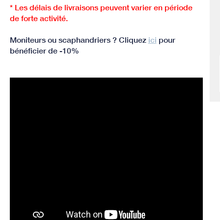
* Les délais de livraisons peuvent varier en période
de forte activité.
Moniteurs ou scaphandriers ? Cliquez
ici
pour
bénéficier de -10%