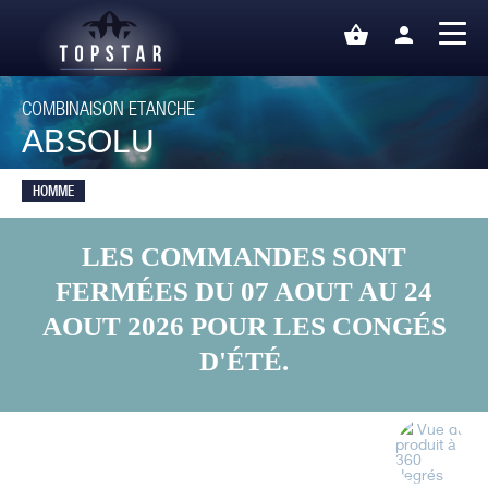
shopping_basket
person
COMBINAISON ETANCHE
ABSOLU
HOMME
LES COMMANDES SONT
FERMÉES DU 07 AOUT AU 24
AOUT 2026 POUR LES CONGÉS
D'ÉTÉ.
Vue du
produit à
360
degrés