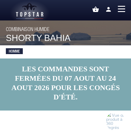
shopping_basket
person
COMBINAISON HUMIDE
SHORTY BAHIA
HOMME
LES COMMANDES SONT
FERMÉES DU 07 AOUT AU 24
AOUT 2026 POUR LES CONGÉS
D'ÉTÉ.
Vue du
produit à
360
degrés