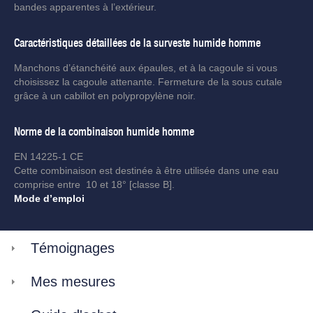
bandes apparentes à l’extérieur.
Caractéristiques détaillées de la surveste humide homme
Manchons d’étanchéité aux épaules, et à la cagoule si vous
choisissez la cagoule attenante. Fermeture de la sous cutale
grâce à un cabillot en polypropylène noir.
Norme de la combinaison humide homme
EN 14225-1 CE
Cette combinaison est destinée à être utilisée dans une eau
comprise entre 10 et 18° [classe B].
Mode d’emploi
Témoignages
Mes mesures