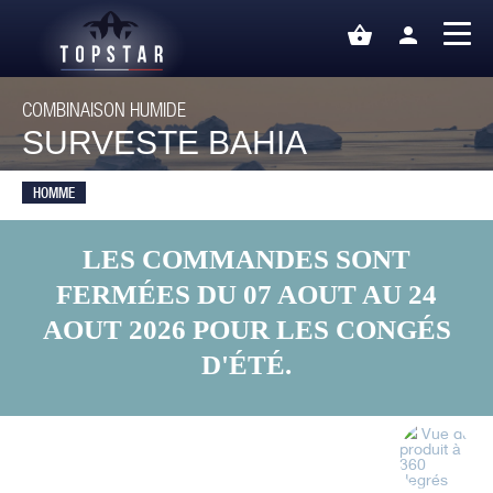
shopping_basket
person
COMBINAISON HUMIDE
SURVESTE BAHIA
HOMME
LES COMMANDES SONT
FERMÉES DU 07 AOUT AU 24
AOUT 2026 POUR LES CONGÉS
D'ÉTÉ.
Vue du
produit à
360
degrés