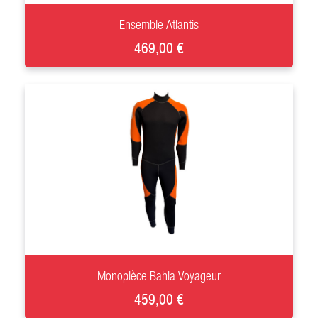
+
Ensemble Atlantis
469,00 €
+
Monopièce Bahia Voyageur
459,00 €