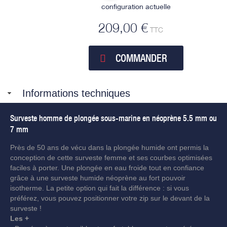
configuration actuelle
209,00 €
TTC
COMMANDER
Informations techniques
Surveste homme de plongée sous-marine en néoprène 5.5 mm ou
7 mm
Près de 50 ans de vécu dans la plongée humide ont permis la
conception de cette surveste femme et ses courbes optimisées
faciles à porter. Une plongée en eau froide tout en confiance
grâce à une surveste humide néoprène au fort pouvoir
isotherme. La petite option qui fait la différence : si vous
préférez, vous pouvez positionner votre zip sur le devant de la
surveste !
Les +