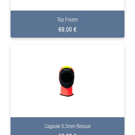
+
Top Frozen
69,00 €
+
Cagoule 5.5mm Rescue