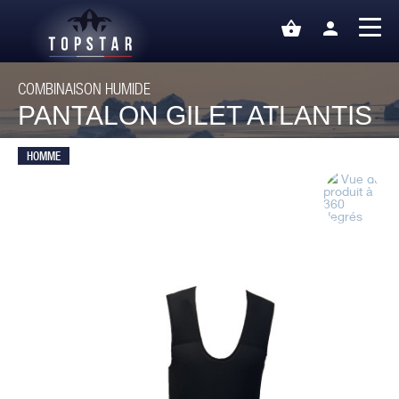
shopping_basket
person
COMBINAISON HUMIDE
PANTALON GILET ATLANTIS
HOMME
Vue du
produit à
360
degrés