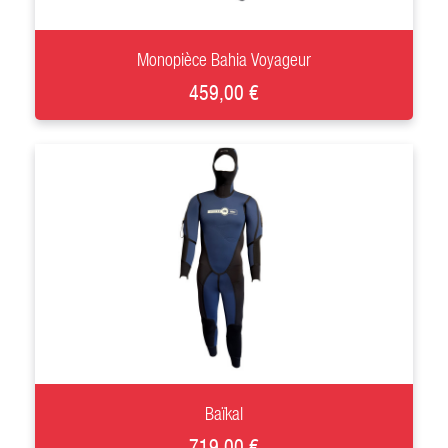
+
Monopièce Bahia Voyageur
459,00 €
+
Baïkal
719,00 €