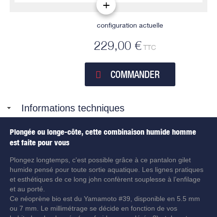
configuration actuelle
229,00 €
TTC
COMMANDER
Informations techniques
Plongée ou longe-côte, cette combinaison humide homme
est faite pour vous
Plongez longtemps, c'est possible grâce à ce pantalon gilet
humide pensé pour toute sortie aquatique. Les lignes pratiques
et esthétiques de ce long john confèrent souplesse à l’enfilage
et au porté.
Ce néoprène bio est du Yamamoto #39, disponible en 5.5 mm
ou 7 mm. Le millimétrage se décide en fonction de vos