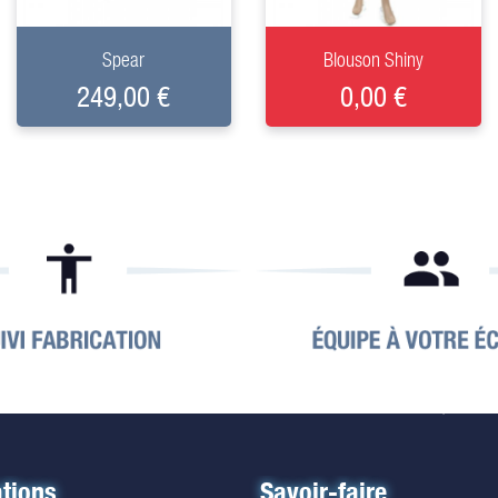
+
+
Spear
Blouson Shiny
249,00 €
0,00 €
tions
Savoir-faire