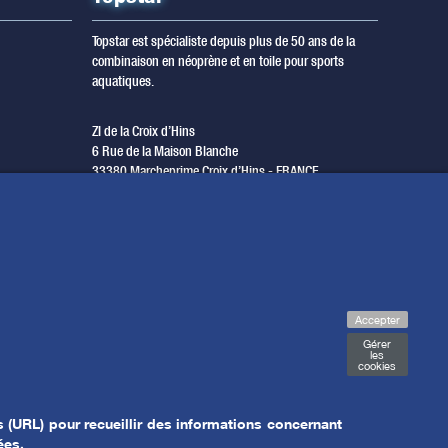
Topstar est spécialiste depuis plus de 50 ans de la
combinaison en néoprène et en toile pour sports
aquatiques.
ZI de la Croix d’Hins
6 Rue de la Maison Blanche
33380 Marcheprime Croix d’Hins - FRANCE
T. +33 (0) 5 56 68 08 80
F. +33 (0) 5 56 68 00 79
questions@topstar.fr
Accepter
Gérer
les
cookies
 (URL) pour recueillir des informations concernant
ées.