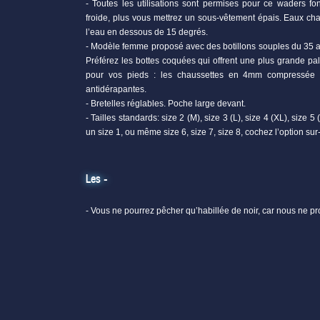
- Toutes les utilisations sont permises pour ce waders f
froide, plus vous mettrez un sous-vêtement épais. Eaux ch
l’eau en dessous de 15 degrés.
- Modèle femme proposé avec des botillons souples du 35 
Préférez les bottes coquées qui offrent une plus grande pale
pour vos pieds : les chaussettes en 4mm compressée q
antidérapantes.
- Bretelles réglables. Poche large devant.
- Tailles standards: size 2 (M), size 3 (L), size 4 (XL), size
un size 1, ou même size 6, size 7, size 8, cochez l’option su
Les -
- Vous ne pourrez pêcher qu’habillée de noir, car nous ne p