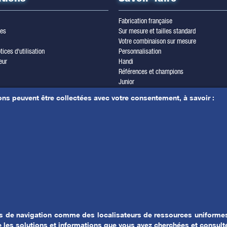
Fabrication française
les
Sur mesure et tailles standard
Votre combinaison sur mesure
tices d'utilisation
Personnalisation
eur
Handi
Références et champions
Junior
wsletter
Trilam cordura
ons peuvent être collectées avec votre consentement, à savoir :
les & crédits photos
Yamamoto
r
es de navigation comme des localisateurs de ressources uniformes
ue les solutions et informations que vous avez cherchées et consult