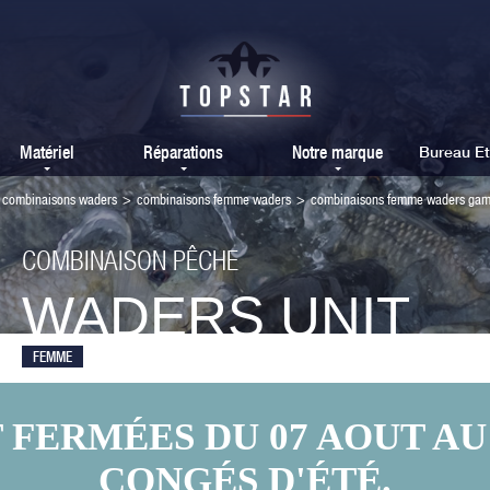
Matériel
Réparations
Notre marque
Bureau E
combinaisons waders
>
combinaisons femme waders
>
combinaisons femme waders ga
COMBINAISON PÊCHE
WADERS UNIT
FEMME
ERMÉES DU 07 AOUT AU 
CONGÉS D'ÉTÉ.