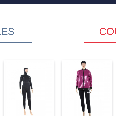
LES
CO