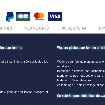
GNAGES
MES MESURES
GUIDE D'ACHAT
NO
êche pour femme
Waders pêche pour femme en tril
oile trilaminée prisée par toutes les
Waders pour femme montant pour emp
rabat velcro.
Beaucoup d’options sont disponib
fabriquer ce que nous voulons dans 
Matériaux : Toile trilaminée.
Assemblage : Triple encollage et ban
udié pour une utilisation pratique et
Caractéristiques détaillées du w