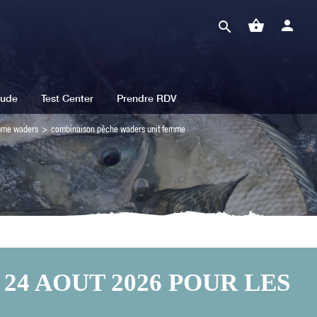
shopping_basket
person
search
tude
Test Center
Prendre RDV
mme waders
>
combinaison pêche waders unit femme
24 AOUT 2026 POUR LES