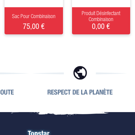
+
+
Produit Désinfectant
Sac Pour Combinaison
Combinaison
75,00 €
0,00 €
Topstar