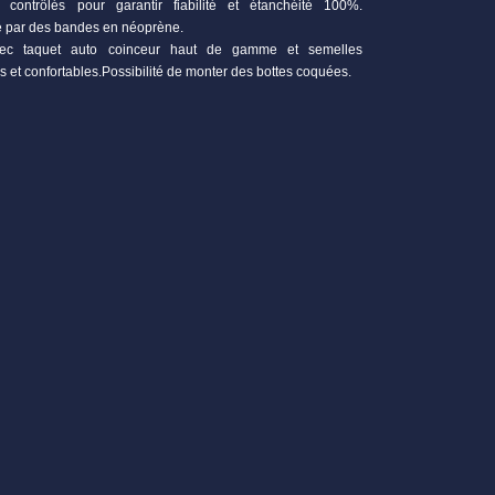
contrôlés pour garantir fiabilité et étanchéité 100%.
rcé par des bandes en néoprène.
 avec taquet auto coinceur haut de gamme et semelles
s et confortables.Possibilité de monter des bottes coquées.