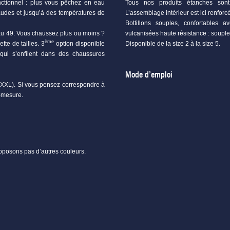
onctionnel : plus vous pêchez en eau
Tous nos produits étanches sont 
audes et jusqu’à des températures de
L’assemblage intérieur est ici renfo
Bottillons souples, confortables
au 49. Vous chaussez plus ou moins ?
vulcanisées haute résistance : souple
ème
tte de tailles. 3
option disponible
Disponible de la size 2 à la size 5.
ui s’enfilent dans des chaussures
Mode d’emploi
 5 (XXL). Si vous pensez correspondre à
r-mesure.
roposons pas d’autres couleurs.