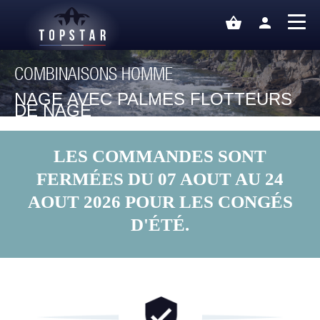
shopping_basket
person
COMBINAISONS HOMME
NAGE AVEC PALMES FLOTTEURS
DE NAGE
LES COMMANDES SONT
FERMÉES DU 07 AOUT AU 24
AOUT 2026 POUR LES CONGÉS
D'ÉTÉ.