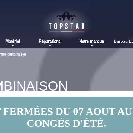
Matériel
Réparations
Notre marque
Bureau E
amme combinaison
MBINAISON
ERMÉES DU 07 AOUT AU 
CONGÉS D'ÉTÉ.