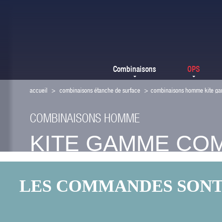
Combinaisons
OPS
accueil
>
combinaisons étanche de surface
>
combinaisons homme kite g
COMBINAISONS HOMME
KITE GAMME CO
LES COMMANDES SONT F