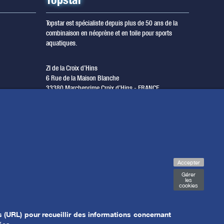
Topstar est spécialiste depuis plus de 50 ans de la
combinaison en néoprène et en toile pour sports
aquatiques.
ZI de la Croix d’Hins
6 Rue de la Maison Blanche
33380 Marcheprime Croix d’Hins - FRANCE
T. +33 (0) 5 56 68 08 80
F. +33 (0) 5 56 68 00 79
questions@topstar.fr
Accepter
Gérer
les
cookies
 (URL) pour recueillir des informations concernant