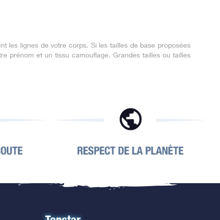
 les lignes de votre corps. Si les tailles de base proposées
 prénom et un tissu camouflage. Grandes tailles ou tailles
Topstar