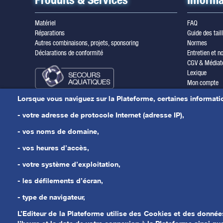
Matériel
FAQ
Réparations
Guide des tail
Autres combinaisons, projets, sponsoring
Normes
Déclarations de conformité
Entretien et no
CGV & Médiat
Lexique
Mon compte
Inscription ne
Lorsque vous naviguez sur la Plateforme, certaines informati
Mentions léga
Nous contacte
- votre adresse de protocole Internet (adresse IP),
Actualités
- vos noms de domaine,
- vos heures d’accès,
- votre système d’exploitation,
- les défilements d’écran,
- type de navigateur,
L’Editeur de la Plateforme utilise des Cookies et des donné