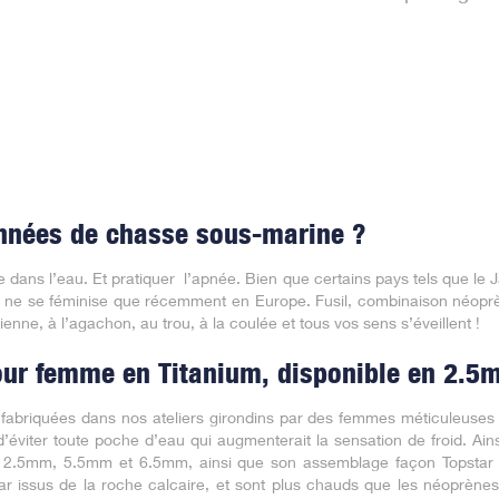
nées de chasse sous-marine ?
se dans l’eau. Et pratiquer l’apnée. Bien que certains pays tels que l
que ne se féminise que récemment en Europe. Fusil, combinaison néo
ienne, à l’agachon, au trou, à la coulée et tous vos sens s’éveillent !
ur femme en Titanium, disponible en 2.
abriquées dans nos ateliers girondins par des femmes méticuleuses 
d’éviter toute poche d’eau qui augmenterait la sensation de froid. Ain
n 2.5mm, 5.5mm et 6.5mm, ainsi que son assemblage façon Topstar s
ar issus de la roche calcaire, et sont plus chauds que les néoprè