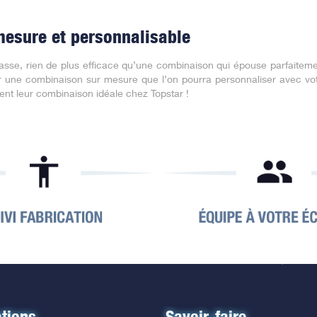
esure et personnalisable
se, rien de plus efficace qu’une combinaison qui épouse parfaitement
une combinaison sur mesure que l’on pourra personnaliser avec votre
t leur combinaison idéale chez Topstar !
tions
Savoir-faire