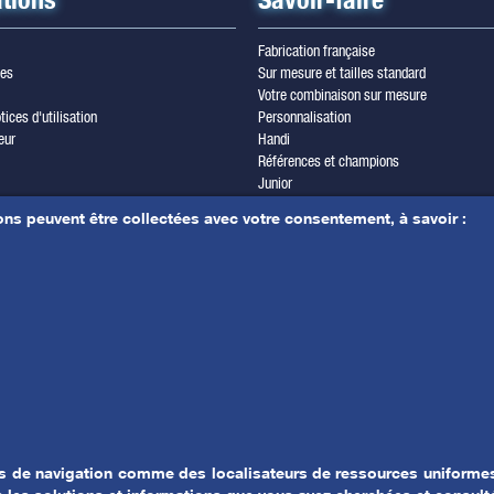
Fabrication française
les
Sur mesure et tailles standard
Votre combinaison sur mesure
tices d'utilisation
Personnalisation
eur
Handi
Références et champions
Junior
wsletter
Trilam cordura
ons peuvent être collectées avec votre consentement, à savoir :
les & crédits photos
Yamamoto
r
es de navigation comme des localisateurs de ressources uniformes