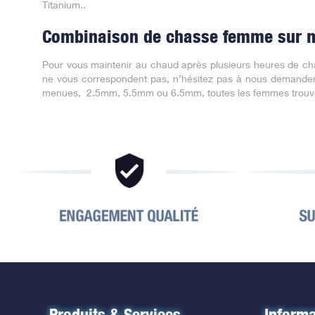
Titanium..
Combinaison de chasse femme sur m
Pour vous maintenir au chaud après plusieurs heures de chas
ne vous correspondent pas, n’hésitez pas à nous demander 
menues, 2.5mm, 5.5mm ou 6.5mm, toutes les femmes trouven
Produits & Services
Informa