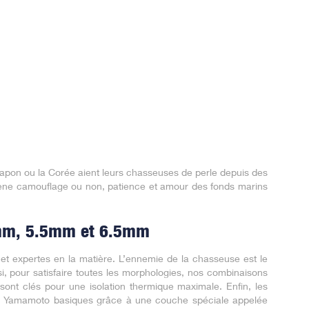
e Japon ou la Corée aient leurs chasseuses de perle depuis des
prène camouflage ou non, patience et amour des fonds marins
5mm, 5.5mm et 6.5mm
et expertes en la matière. L’ennemie de la chasseuse est le
si, pour satisfaire toutes les morphologies, nos combinaisons
ont clés pour une isolation thermique maximale. Enfin, les
nes Yamamoto basiques grâce à une couche spéciale appelée